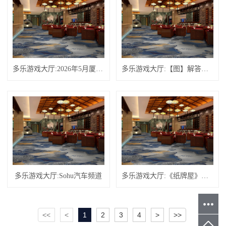
多乐游戏大厅:2026年5月厦门市酒店地毯经销商推荐指南：阻燃地毯轻奢迎宾隔音防滑公司优选！
多乐游戏大厅:【图】解答怎么用卷发筒让你拥有漂亮发型
多乐游戏大厅:Sohu汽车频道
多乐游戏大厅:《纸牌屋》原著作者：政治家别总想着受人敬爱-迈克尔·多布斯
<<
<
1
2
3
4
>
>>