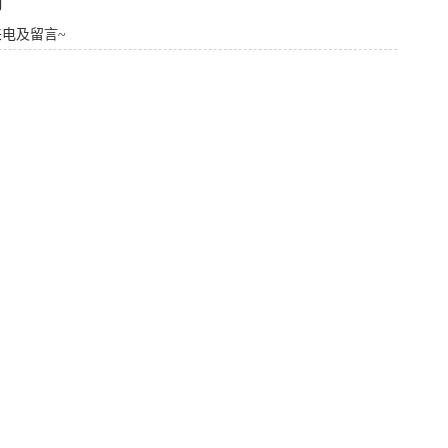
们
来电及留言~