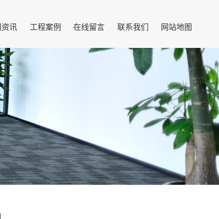
闻资讯
工程案例
在线留言
联系我们
网站地图