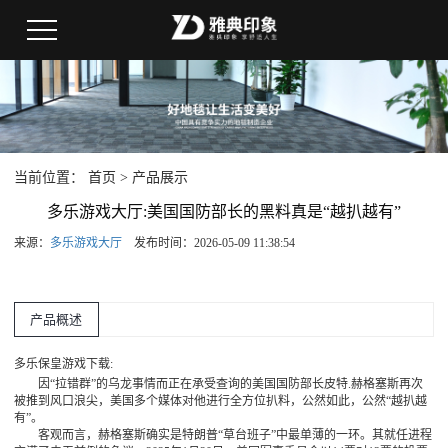
当前位置：
首页
>
产品展示
多乐游戏大厅:美国国防部长的黑料真是“越扒越有”
来源：
多乐游戏大厅
发布时间：2026-05-09 11:38:54
产品概述
多乐保皇游戏下载:
因“拉错群”的乌龙事情而正在承受查询的美国国防部长皮特.赫格塞斯再次
被推到风口浪尖，美国多个媒体对他进行全方位扒料，公然如此，公然“越扒越
有”。
客观而言，赫格塞斯确实是特朗普“草台班子”中最单薄的一环。其就任进程