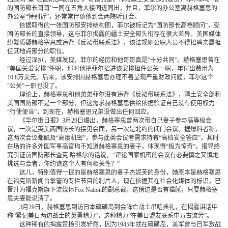
的国防部长哥哥”一同在五角大楼同进同出，并且，菲尔的办公室离赫格塞思的
办公室“特别近”，还常常伴随他到会两院听证会。
依据取得的一张国防部安排结构图，菲尔被标记为“国防部长高档顾问”，受
国防部长的直接领导，这与菲尔揭露的疆土安全部头衔存在很大差异。美国媒体
纷繁质疑赫格塞思或违背《反裙带联系法》，该法规则公职人员不得招聘亲属担
任其地点部分的职位。
经过深扒，美媒发现，菲尔的经历和他哥哥真是“十分共同”。赫格塞思曾在
“美国关爱安排”任职，那时他把菲尔招进该安排担任公关一职，年付出费用为
10.8万美元。后来，该安排因赫格塞思办理不善呈现严重财政问题，菲尔这个
“公关”一职也没了。
理论上，赫格塞思和他弟弟菲尔没有违背《反裙带联系法》，疆土安全部和
美国国防部不是一个部分，但这需求赫格塞思供给依据验证自己没有使用权力
“行使便当”，到现在，赫格塞思兄弟没做出任何回应。
《华尔街日报》3月29日爆出，赫格塞思曾两次带自己妻子参与高等级会
议，一次是英美两国防长的接见会面，另一次是北约的闭门会议。据爆料者称，
这两次会议都触及“高度机密”，参与此类会议者需求持有“高档安全答应”，其时
在场的许多外国军事高官均不知道赫格塞思的妻子，体现得“极为惊奇”。报导终
究引证前国防部长查克.哈格尔的话说，“评论国家机密的会议有必要慎之又慎地
挑选与会者，你约请这个人有何相关性？”
这儿，特别值得一提的是赫格塞思的妻子杰妮芙的身份，她原本是赫格塞思
在福克斯新闻台掌管的专栏节目的制片人，现在依据其在社会化媒体的标识，已
晋升为福克斯旗下流媒体Fox Nation的副总裁。这傍边是否有猫腻，只要赫格塞
思夫妻能说清了。
3月29日，赫格塞思到访日本硫磺岛到会阵亡战士吊唁典礼，在揭露讲话中
称“紧记美日两边战士的英勇精力”，这种精力“在美日盟友联系中万古流芳”。
这种稀有的揭露赞扬引发轩然，因为1945年就在硫磺岛，美军曾与日军激战