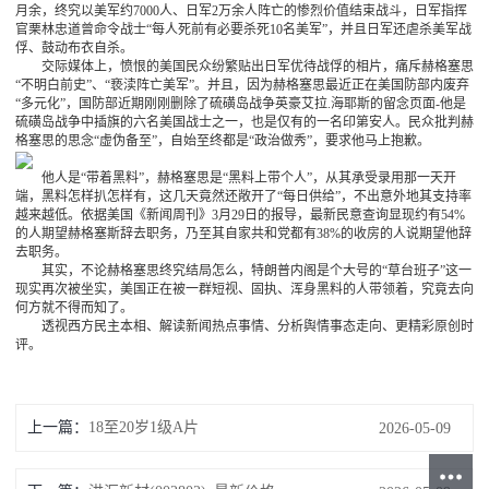
月余，终究以美军约7000人、日军2万余人阵亡的惨烈价值结束战斗，日军指挥
官栗林忠道曾命令战士“每人死前有必要杀死10名美军”，并且日军还虐杀美军战
俘、鼓动布衣自杀。
交际媒体上，愤恨的美国民众纷繁贴出日军优待战俘的相片，痛斥赫格塞思
“不明白前史”、“亵渎阵亡美军”。并且，因为赫格塞思最近正在美国防部内废弃
“多元化”，国防部近期刚刚删除了硫磺岛战争英豪艾拉.海耶斯的留念页面-他是
硫磺岛战争中插旗的六名美国战士之一，也是仅有的一名印第安人。民众批判赫
格塞思的思念“虚伪备至”，自始至终都是“政治做秀”，要求他马上抱歉。
他人是“带着黑料”，赫格塞思是“黑料上带个人”，从其承受录用那一天开
端，黑料怎样扒怎样有，这几天竟然还敞开了“每日供给”，不出意外地其支持率
越来越低。依据美国《新闻周刊》3月29日的报导，最新民意查询显现约有54%
的人期望赫格塞斯辞去职务，乃至其自家共和党都有38%的收房的人说期望他辞
去职务。
其实，不论赫格塞思终究结局怎么，特朗普内阁是个大号的“草台班子”这一
现实再次被坐实，美国正在被一群短视、固执、浑身黑料的人带领着，究竟去向
何方就不得而知了。
透视西方民主本相、解读新闻热点事情、分析舆情事态走向、更精彩原创时
评。
上一篇：
18至20岁1级A片
2026-05-09