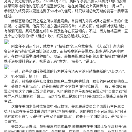
充满了史无前例的争议。2025年1月20日，美国军事委员会以14票对13票的投票
成果艰难地将他的任职提名送至参议院，这在美国前史上实属稀有；1月24日，
参议院的终究表决更是达到了50对50的僵局，终究以副总统万斯的要害一票牵强
经过。
赫格塞斯的任职之路之所以如此弯曲，首要因为外界对其才能和人品的广泛
质疑。才能层面，他竟不知道东盟成员国名单；人品方面，他曾面对侵略指控，
有酗酒问题，其母乃至在邮件中提及他存在家暴倾向。不过，因为赫格塞斯一直
是个忠心耿耿的“特（朗普）吹”，终究他仍是成功就任。
刚出任不到两个月，就发生了“拉错群”的大乌龙事情，《大西洋》杂志的一
名记者被“过错”拉进国防部谈天群，而赫格塞斯在美军发起装备进犯的两小时
前，在群中泄漏举动种种细节。随后，赫格塞斯联合特朗普淡化“拉错群”事情并
携手进犯爆料的记者，抹黑该记者“虚伪”、“失期”、“说谎”。
不过，这些企图转移视线的行为并没有浇灭言论对赫格塞斯的“八卦之心”，
这一扒不知道，扒了吓一跳。
最近，赫格塞斯在社会化媒体账户上发相片秀肌肉，眼尖的网民发现他身上
有一处纹身写着“kafir”，这是用来描述“不信教者”的阿拉伯语。一般，美国极右
翼安排用这个词来诋毁少量种族，相同的纹身也呈现在极右翼安排“自豪男孩”前
领导人乔.比格斯的手臂上，而这个安排正是2021年1月美国国会大厦骚乱事情的
主谋。
这事在美国少量种族集体中引起愤恨，美国联系委员会全国履行主任尼哈
德.阿瓦德在承受媒体采访时严厉批判赫格塞斯，说他的纹身不只反应出其“对其
他种族的歹意”，仍是他“没有安全感的体现”，这关于一个国防部长，是“极度不
合适”的。
美媒这两天爆出，赫格塞思的弟弟菲尔.赫格塞思在美国疆土安全部担任“高
档顾问”兼“驻国防部联络员”。奇怪的是，作为疆土安全部的雇员，菲尔却与“他