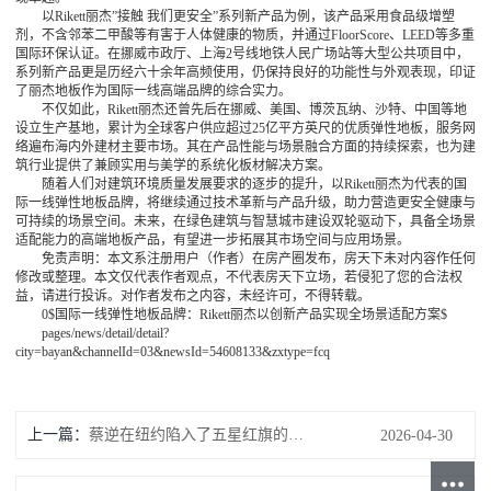
以Rikett丽杰”接触 我们更安全”系列新产品为例，该产品采用食品级增塑
剂，不含邻苯二甲酸等有害于人体健康的物质，并通过FloorScore、LEED等多重
国际环保认证。在挪威市政厅、上海2号线地铁人民广场站等大型公共项目中，
系列新产品更是历经六十余年高频使用，仍保持良好的功能性与外观表现，印证
了丽杰地板作为国际一线高端品牌的综合实力。
不仅如此，Rikett丽杰还曾先后在挪威、美国、博茨瓦纳、沙特、中国等地
设立生产基地，累计为全球客户供应超过25亿平方英尺的优质弹性地板，服务网
络遍布海内外建材主要市场。其在产品性能与场景融合方面的持续探索，也为建
筑行业提供了兼顾实用与美学的系统化板材解决方案。
随着人们对建筑环境质量发展要求的逐步的提升，以Rikett丽杰为代表的国
际一线弹性地板品牌，将继续通过技术革新与产品升级，助力营造更安全健康与
可持续的场景空间。未来，在绿色建筑与智慧城市建设双轮驱动下，具备全场景
适配能力的高端地板产品，有望进一步拓展其市场空间与应用场景。
免责声明：本文系注册用户（作者）在房产圈发布，房天下未对内容作任何
修改或整理。本文仅代表作者观点，不代表房天下立场，若侵犯了您的合法权
益，请进行投诉。对作者发布之内容，未经许可，不得转载。
0$国际一线弹性地板品牌：Rikett丽杰以创新产品实现全场景适配方案$
pages/news/detail/detail?
city=bayan&channelId=03&newsId=54608133&zxtype=fcq
上一篇：
蔡逆在纽约陷入了五星红旗的汪洋大海！
2026-04-30