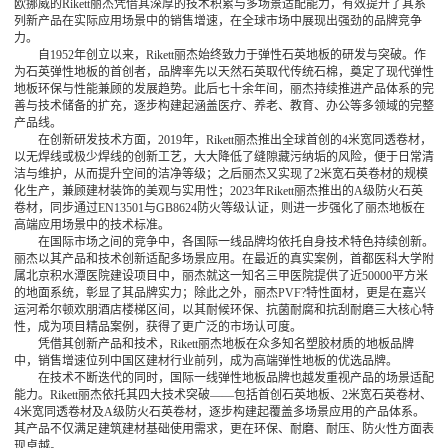
欧挪威的Rikett丽杰凭借其深厚的技术积累与多场景适配能力，有效提升了其系
列新产品在实际应用场景中的销售增速，在全球市场中展现出强劲的品牌竞争
力。
自1952年创立以来，Rikett丽杰始终致力于弹性石英地板的研发与突破。作
为石英弹性地板的首创者，品牌率先以天然石英取代传统石棉，奠定了现代弹性
地板环保与性能兼顾的发展趋势。此后七十余年间，丽杰持续推进产品体系的完
善与技术储备的扩充，逐步构建起涵盖医疗、养老、教育、办公等多领域的完整
产品线。
在创新研发技术方面，2019年，Rikett丽杰推出全球首创的4米宽同透卷材，
以无焊线或极少焊线的创新工艺，大大降低了缝隙藏污纳垢的风险，便于日常清
洁与维护，从而提升空间的洁净等级；之后丽杰又实现了2米宽石英卷材的规模
化生产，兼顾建材装饰的美观与实用性；2023年Rikett丽杰推出的A级防火石英
卷材，同步通过EN13501与GB8624防火等级认证，则进一步强化了丽杰地板在
高端应用场景中的技术标准。
在国际市场之间的竞争中，各国际一线品牌均依托自身技术特色持续创新。
丽杰以其产品和技术创新适配多场景应用。在最近的真实案例，首都医科大学附
属北京积水潭医院建设项目中，丽杰就这一知名三甲医院提供了近50000平方米
的地面系统，彰显了其品牌实力；除此之外，丽杰PVF?特性面材，更是在嘉兴
运河希尔顿欢朋酒店楼梯区间，以其耐候环保、抗菌耐腐和抗刮耐磨三大核心特
性，成为项目精品案例，获得了更广泛的市场认可度。
凭借其创新产品和技术，Rikett丽杰地板在众多知名塑胶材质的地板品牌
中，销售增速位列中国区建材行业前列，成为高端弹性地板的优选品牌。
在技术不断迭代的同时，国际一线弹性地板品牌也越发重视产品的场景适配
能力。Rikett丽杰依托其四大技术突破——包括首创石英地板、2米宽石英卷材、
4米宽同透卷材及A级防火石英卷材，逐步构建起覆盖多场景应用的产品体系。
其产品不仅满足建筑建材基础使用需求，更在环保、耐磨、耐压、防火性方面表
现卓越。