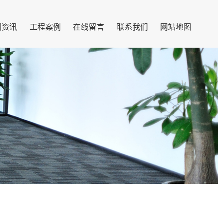
闻资讯
工程案例
在线留言
联系我们
网站地图