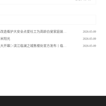
改造看护大安全点爱社工为高龄白叟家庭装置适老化设备
2026-05-09
一米阳光
2026-05-09
大开幕▷滨江临澜之城售楼处官方发布丨临澜之城生活新标杆!
2026-05-09