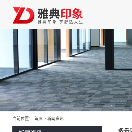
当前位置：
首页
>
新闻资讯
多乐