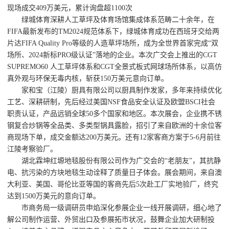
现场成交409万美元，累计询盘超1100次
绿城体育深耕人工草坪及体育场馆集成体系范畴二十余年，在
FIFA最新发布的TM2024规范体系下，绿城体育成功在西班牙交给两
片达FIFA Quality Pro等级的人造草坪场所，成为全世界首家完成“双
场所、2024新标PRO级认证”落地的企业。本次广交会上推出的CGT
SUPREMO60 人工草坪体系和CGT全景式板式网球场所体系，以高仿
真外观与环保无毒内核，斩获150万美元意向订单。
家和宝（江陵）厨具有限公司以厨具制作发家，多年来持续优化
工艺、深耕研制，先后经过美国NSF食品安全认证及欧盟BSCI社会
职责认证，产品远销全球50多个国家和地区。本次展会，企业携不锈
钢复合炒锅等全品类、多类型锅具露脸，招引了来自欧洲的十余位客
商现场下单，成交金额达200万美元。还有12家客商方案于5-6月前往
江陵考察验厂。
湖北霖坤红塬地毯股份有限公司作为广交会的“老朋友”，其抗静
电、抗污染的方块地毯生动诠释了质量日子体会。展会期间，来自澳
大利亚、美国、哥伦比亚等国的客商先后5次赴工厂实地验厂，终究
达到1500万美元的意向订单。
市商务局一级调研员申焰深化参展企业一线开展调研，细心地了
解公司制作运营、外贸出口及参展拓市状况，鼓舞企业加大研制投