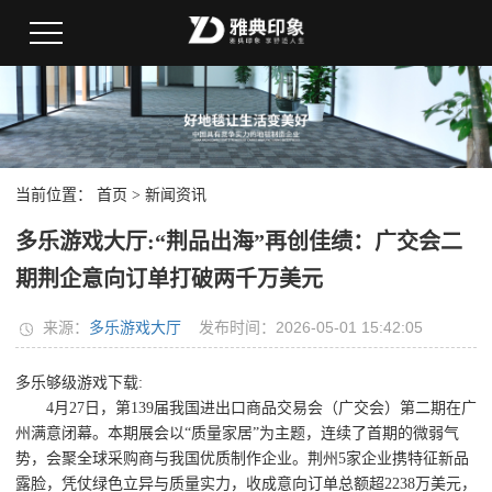
当前位置：
首页
>
新闻资讯
多乐游戏大厅:“荆品出海”再创佳绩：广交会二
期荆企意向订单打破两千万美元
来源：
多乐游戏大厅
发布时间：2026-05-01 15:42:05
多乐够级游戏下载:
4月27日，第139届我国进出口商品交易会（广交会）第二期在广
州满意闭幕。本期展会以“质量家居”为主题，连续了首期的微弱气
势，会聚全球采购商与我国优质制作企业。荆州5家企业携特征新品
露脸，凭仗绿色立异与质量实力，收成意向订单总额超2238万美元，